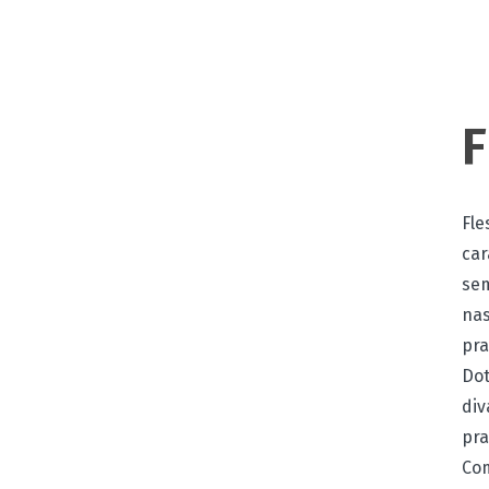
F
Fle
car
sem
nas
pra
Dot
div
pra
Com