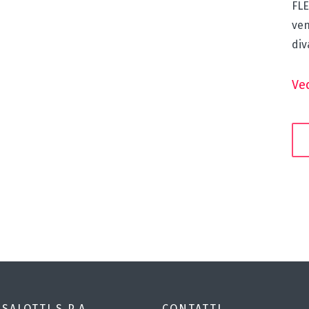
FLE
ven
div
Ved
 SALOTTI S.P.A.
CONTATTI