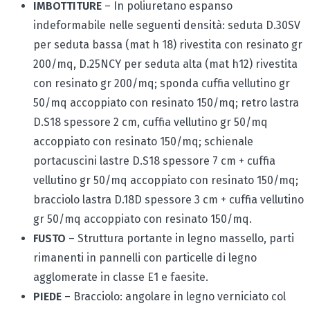
IMBOTTITURE
– In poliuretano espanso
indeformabile nelle seguenti densità: seduta D.30SV
per seduta bassa (mat h 18) rivestita con resinato gr
200/mq, D.25NCY per seduta alta (mat h12) rivestita
con resinato gr 200/mq; sponda cuffia vellutino gr
50/mq accoppiato con resinato 150/mq; retro lastra
D.S18 spessore 2 cm, cuffia vellutino gr 50/mq
accoppiato con resinato 150/mq; schienale
portacuscini lastre D.S18 spessore 7 cm + cuffia
vellutino gr 50/mq accoppiato con resinato 150/mq;
bracciolo lastra D.18D spessore 3 cm + cuffia vellutino
gr 50/mq accoppiato con resinato 150/mq.
FUSTO
– Struttura portante in legno massello, parti
rimanenti in pannelli con particelle di legno
agglomerate in classe E1 e faesite.
PIEDE
– Bracciolo: angolare in legno verniciato col