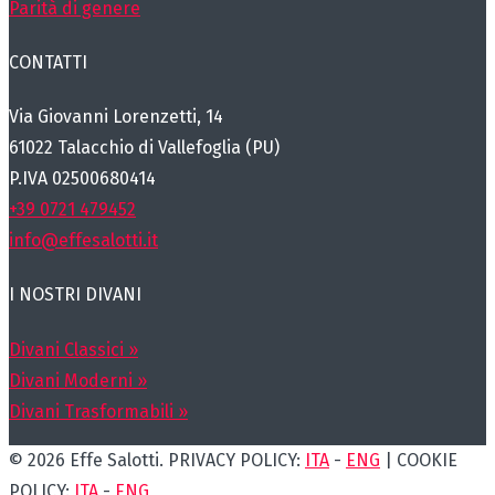
Parità di genere
CONTATTI
Via Giovanni Lorenzetti, 14
61022 Talacchio di Vallefoglia (PU)
P.IVA 02500680414
+39 0721 479452
info@effesalotti.it
I NOSTRI DIVANI
Divani Classici »
Divani Moderni »
Divani Trasformabili »
© 2026 Effe Salotti. PRIVACY POLICY:
ITA
-
ENG
| COOKIE
POLICY:
ITA
-
ENG