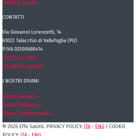
Parità di genere
CONTATTI
Via Giovanni Lorenzetti, 14
61022 Talacchio di Vallefoglia (PU)
P.IVA 02500680414
+39 0721 479452
info@effesalotti.it
I NOSTRI DIVANI
Divani Classici »
Divani Moderni »
Divani Trasformabili »
© 2026 Effe Salotti. PRIVACY POLICY:
ITA
-
ENG
| COOKIE
POLICY:
ITA
-
ENG