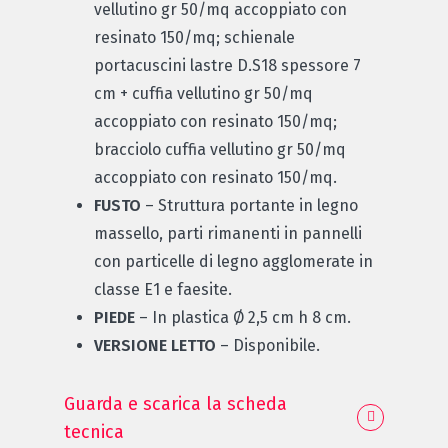
vellutino gr 50/mq accoppiato con
resinato 150/mq; schienale
portacuscini lastre D.S18 spessore 7
cm + cuffia vellutino gr 50/mq
accoppiato con resinato 150/mq;
bracciolo cuffia vellutino gr 50/mq
accoppiato con resinato 150/mq.
FUSTO
– Struttura portante in legno
massello, parti rimanenti in pannelli
con particelle di legno agglomerate in
classe E1 e faesite.
PIEDE
– In plastica Ø 2,5 cm h 8 cm.
VERSIONE LETTO
– Disponibile.
Guarda e scarica la scheda
tecnica