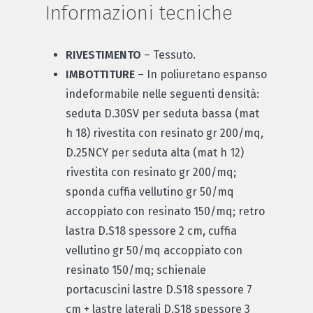
Informazioni tecniche
RIVESTIMENTO
– Tessuto.
IMBOTTITURE
– In poliuretano espanso
indeformabile nelle seguenti densità:
seduta D.30SV per seduta bassa (mat
h 18) rivestita con resinato gr 200/mq,
D.25NCY per seduta alta (mat h 12)
rivestita con resinato gr 200/mq;
sponda cuffia vellutino gr 50/mq
accoppiato con resinato 150/mq; retro
lastra D.S18 spessore 2 cm, cuffia
vellutino gr 50/mq accoppiato con
resinato 150/mq; schienale
portacuscini lastre D.S18 spessore 7
cm + lastre laterali D.S18 spessore 3